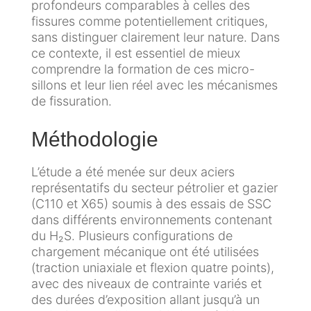
profondeurs comparables à celles des
t
o
t
s
fissures comme potentiellement critiques,
r
d
a
c
sans distinguer clairement leur nature. Dans
i
i
c
l
ce contexte, il est essentiel de mieux
e
q
t
i
comprendre la formation de ces micro-
p
u
e
m
sillons et leur lien réel avec les mécanismes
é
e
z
a
de fissuration.
t
-
t
r
C
n
i
Méthodologie
o
a
o
q
l
p
u
u
i
t
L’étude a été menée sur deux aciers
s
e
è
e
représentatifs du secteur pétrolier et gazier
s
r
u
(C110 et X65) soumis à des essais de SSC
e
F
E
r
dans différents environnements contenant
S
R
N
s
du H₂S. Plusieurs configurations de
i
C
e
chargement mécanique ont été utilisées
t
h
t
(traction uniaxiale et flexion quatre points),
e
i
c
avec des niveaux de contrainte variés et
s
m
o
des durées d’exposition allant jusqu’à un
d