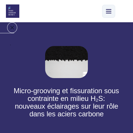
A
c
c
u
e
il
Micro-grooving et fissuration sous
N
contrainte en milieu H₂S:
o
nouveaux éclairages sur leur rôle
tr
dans les aciers carbone
e
e
n