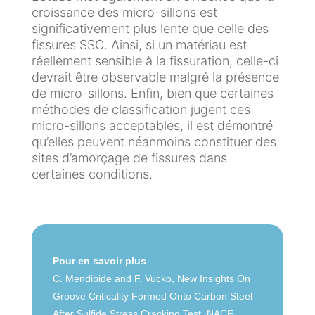
s
a
t
croissance des micro-sillons est
t
o
significativement plus lente que celle des
I
i
i
fissures SSC. Ainsi, si un matériau est
n
o
r
réellement sensible à la fissuration, celle-ci
d
n
e
devrait être observable malgré la présence
u
p
H
de micro-sillons. Enfin, bien que certaines
s
a
y
méthodes de classification jugent ces
t
r
d
micro-sillons acceptables, il est démontré
r
l
r
qu’elles peuvent néanmoins constituer des
i
'
o
sites d’amorçage de fissures dans
e
h
g
certaines conditions.
d
y
è
e
d
n
l
r
e
'
o
e
g
L
Pour en savoir plus
a
è
a
C. Mendibide and F. Vucko, New Insights On
u
n
b
e
Groove Criticality Formed Onto Carbon Steel
o
S
After Sulfide Stress Cracking Test, NACE