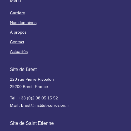
Menu
u
o
r
x
n
a
Carrière
i
t
Nos domaines
n
o
d
i
À propos
u
r
Contact
s
e
t
H
Actualités
r
P
i
&
Site de Brest
e
g
l
a
220 rue Pierre Rivoalon
l
z
29200 Brest, France
e
t
Tel : +33 (0)2 98 05 15 52
o
F
x
Mail : brest@institut-corrosion.fr
o
i
r
q
Site de Saint Etienne
m
u
a