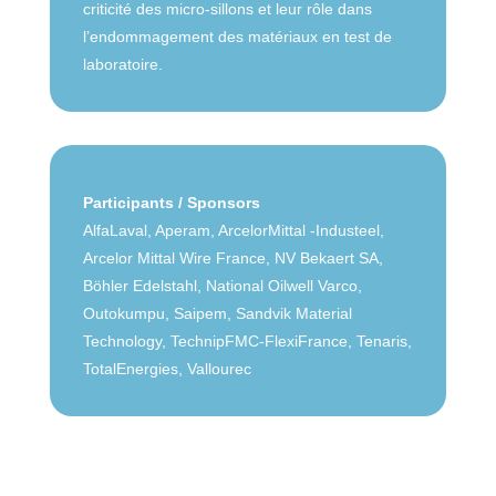
a
criticité des micro-sillons et leur rôle dans
i
r
t
o
s
l’endommagement des matériaux en test de
s
a
u
j
c
e
laboratoire.
t
a
e
a
c
o
li
t
r
o
i
t
s
b
r
r
é
E
o
r
e
s
U
n
o
E
Participants / Sponsors
e
s
a
É
R
AlfaLaval, Aperam, ArcelorMittal -Industeel,
i
u
t
é
Arcelor Mittal Wire France, NV Bekaert SA,
A
o
d
u
f
Böhler Edelstahl, National Oilwell Varco,
u
n
e
d
é
Outokumpu, Saipem, Sandvik Material
t
M
e
r
o
Technology, TechnipFMC-FlexiFrance, Tenaris,
R
e
s
e
m
TotalEnergies, Vallourec
e
r
e
n
o
v
m
c
b
ê
L
b
e
i
t
a
l
s
l
e
b
é
e