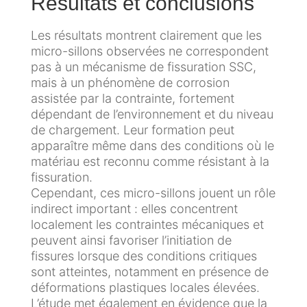
Résultats et conclusions
e
c
e
o
e
Les résultats montrent clairement que les
O
n
t
micro-sillons observées ne correspondent
f
t
c
pas à un mécanisme de fissuration SSC,
f
r
o
mais à un phénomène de corrosion
s
a
r
assistée par la contrainte, fortement
h
i
r
dépendant de l’environnement et du niveau
o
n
o
de chargement. Leur formation peut
r
t
s
apparaître même dans des conditions où le
e
e
i
matériau est reconnu comme résistant à la
o
fissuration.
B
F
n
Cependant, ces micro-sillons jouent un rôle
â
r
indirect important : elles concentrent
t
a
L
localement les contraintes mécaniques et
i
g
a
peuvent ainsi favoriser l’initiation de
m
i
b
fissures lorsque des conditions critiques
e
l
o
sont atteintes, notamment en présence de
n
i
r
déformations plastiques locales élevées.
t
s
a
L’étude met également en évidence que la