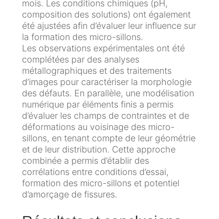
i
n
mois. Les conditions chimiques (pH,
'
q
t
composition des solutions) ont également
e
u
r
été ajustées afin d’évaluer leur influence sur
x
e
ô
la formation des micro-sillons.
p
e
l
Les observations expérimentales ont été
o
t
e
complétées par des analyses
s
p
métallographiques et des traitements
i
r
d’images pour caractériser la morphologie
C
t
o
des défauts. En parallèle, une modélisation
o
i
c
numérique par éléments finis a permis
r
o
é
d’évaluer les champs de contraintes et de
r
n
d
déformations au voisinage des micro-
o
é
sillons, en tenant compte de leur géométrie
s
M
et de leur distribution. Cette approche
i
é
O
combinée a permis d’établir des
o
c
n
corrélations entre conditions d’essai,
n
a
s
formation des micro-sillons et potentiel
s
n
h
d’amorçage de fissures.
o
i
o
u
q
r
s
u