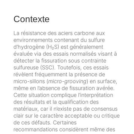
m
o
m
C
e
r
a
a
A
n
a
t
Contexte
r
é
t
t
i
r
r
s
o
q
La résistance des aciers carbone aux
i
o
i
u
environnements contenant du sulfure
è
n
P
r
e
d’hydrogène (H₂S) est généralement
r
a
r
e
s
évaluée via des essais normalisés visant à
e
u
o
S
détecter la fissuration sous contrainte
t
t
o
sulfureuse (SSC). Toutefois, ces essais
i
A
e
l
révèlent fréquemment la présence de
q
R
c
micro-sillons (
micro-grooving
) en surface,
u
C
t
E
même en l’absence de fissuration avérée.
e
O
i
n
Cette situation complique l’interprétation
R
o
c
des résultats et la qualification des
I
n
e
matériaux, car il n’existe pas de consensus
n
c
i
clair sur le caractère acceptable ou critique
d
a
C
n
de ces défauts. Certaines
u
t
o
t
recommandations considèrent même des
s
h
n
e