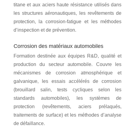
e
titane et aux aciers haute résistance utilisés dans
m
les structures aéronautiques, les revêtements de
p
protection, la corrosion-fatigue et les méthodes
é
d’inspection et de prévention.
r
a
Corrosion des matériaux automobiles
t
u
Formation destinée aux équipes R&D, qualité et
r
production du secteur automobile. Couvre les
e
mécanismes de corrosion atmosphérique et
O
galvanique, les essais accélérés de corrosion
u
(brouillard salin, tests cycliques selon les
t
standards automobiles), les systèmes de
i
protection (revêtements, aciers prélaqués,
l
traitements de surface) et les méthodes d’analyse
s
d
de défaillance.
e