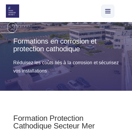
Formations en corrosion et
A
protection cathodique
c
c
Réduisez les coûts liés à la corrosion et sécurisez
u
vos installations
e
il
N
o
tr
e
Formation Protection
e
Cathodique Secteur Mer
n