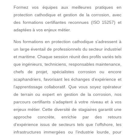
tr
Formez vos équipes aux meilleures pratiques en
e
protection cathodique et gestion de la corrosion, avec
p
des formations certifiantes reconnues (ISO 15257) et
ri
adaptées à vos enjeux métier.
s
e
Nos formations en protection cathodique s’adressent à
un large éventail de professionnels du secteur industriel
Nos
et maritime. Chaque session réunit des profils variés tels
domaines
que ingénieurs, techniciens, responsables maintenance,
chefs de projet, spécialistes corrosion ou encore
Expertise
É
scaphandriers, favorisant les échanges d’expérience et
& conseil
n
l’apprentissage collaboratif. Que vous soyez opérateur
e
de terrain ou expert en gestion de la corrosion, nos
r
Infrastructures
E
parcours certifiants s’adaptent à votre niveau et à vos
g
x
enjeux métier. Cette diversité de stagiaires garantit une
i
p
Études
L
e
approche concrète, enrichie par des retours
e
a
s
r
d’expérience issus de secteurs tels que l’offshore, les
b
A
P
b
t
infrastructures immergées ou l’industrie lourde, pour
o
c
r