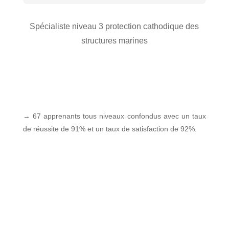
i
n
'
q
t
e
u
r
Spécialiste niveau 3 protection cathodique des
x
e
ô
p
structures marines
e
l
o
t
e
s
p
i
r
C
t
o
o
i
c
r
o
→ 67 apprenants tous niveaux confondus avec un taux
é
r
n
de réussite de 91% et un taux de satisfaction de 92%.
d
o
é
s
M
i
é
O
o
c
n
n
a
s
s
n
h
o
i
o
u
q
r
s
u