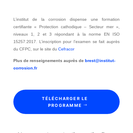
m
o
m
C
e
r
a
a
A
n
a
t
r
L’institut de la corrosion dispense une formation
é
t
t
i
r
r
certifiante « Protection cathodique – Secteur mer »,
s
o
q
i
o
niveaux 1, 2 et 3 répondant à la norme EN ISO
i
u
è
n
P
15257:2017. L’inscription pour l’examen se fait auprès
r
e
r
a
r
e
du CFPC, sur le site du
Cefracor
s
e
u
o
S
Plus de renseignements auprès de
brest@institut-
t
t
o
i
A
corrosion.fr
e
l
q
R
c
u
C
t
E
e
O
i
n
R
o
c
TÉLÉCHARGER LE
I
n
e
PROGRAMME
n
c
i
d
a
C
n
u
t
o
t
s
h
n
e