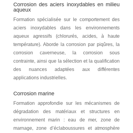
c
Corrosion des aciers inoxydables en milieu
a
aqueux
r
Formation spécialisée sur le comportement des
a
aciers inoxydables dans les environnements
c
t
aqueux agressifs (chlorurés, acides, à haute
é
température). Aborde la corrosion par piqûres, la
r
corrosion caverneuse, la corrosion sous
i
contrainte, ainsi que la sélection et la qualification
s
des nuances adaptées aux différentes
a
t
applications industrielles.
i
o
Corrosion marine
n
Formation approfondie sur les mécanismes de
dégradation des matériaux et structures en
environnement marin : eau de mer, zone de
marnage, zone d’éclaboussures et atmosphère