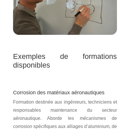
e
t
s
i
o
L
n
a
s
b
o
r
a
Exemples de formations
t
disponibles
o
i
r
e
Corrosion des matériaux aéronautiques
h
a
Formation destinée aux ingénieurs, techniciens et
u
responsables maintenance du secteur
t
aéronautique. Aborde les mécanismes de
e
corrosion spécifiques aux alliages d’aluminium, de
t