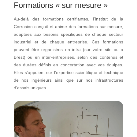
u
o
Formations « sur mesure »
r
x
n
a
i
t
Au-delà des formations certifiantes, l’Institut de la
n
o
Corrosion conçoit et anime des formations sur mesure,
d
i
adaptées aux besoins spécifiques de chaque secteur
u
r
industriel et de chaque entreprise. Ces formations
s
e
peuvent être organisées en intra (sur votre site ou à
t
H
Brest) ou en inter-entreprises, selon des contenus et
r
P
des durées définis en concertation avec vos équipes.
i
&
Elles s’appuient sur l’expertise scientifique et technique
e
g
l
de nos ingénieurs ainsi que sur nos infrastructures
a
l
d’essais uniques.
z
e
t
o
F
x
o
i
r
q
m
u
a