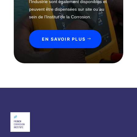
e
l’Industrie sont également disponibles et
t
s
peuvent être dispensées sur site ou au
i
sein de l’Institut de la Corrosion.
o
L
n
a
s
b
EN SAVOIR PLUS
o
r
a
t
o
i
r
e
h
a
u
t
e
t