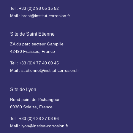
c
Tel : +33 (0)2 98 05 15 52
a
r
Mail : brest@institut-corrosion.fr
a
c
Site de Saint Etienne
t
é
ZA du parc secteur Gampille
r
42490 Fraisses, France
i
Tel : +33 (0)4 77 40 00 45
s
a
Mail : st.etienne@institut-corrosion.fr
t
i
Site de Lyon
o
n
Rond point de l’échangeur
69360 Solaize, France
Tel : +33 (0)4 28 27 03 66
Mail : lyon@institut-corrosion.fr