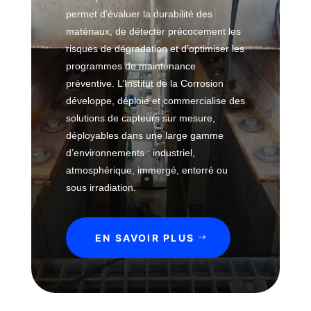
i
n
'
permet d’évaluer la durabilité des
q
t
e
matériaux, de détecter précocement les
u
r
x
e
risques de dégradation et d’optimiser les
ô
p
e
l
programmes de maintenance
o
t
e
préventive. L’Institut de la Corrosion
s
p
i
développe, déploie et commercialise des
r
C
t
solutions de capteurs sur mesure,
o
o
i
déployables dans une large gamme
c
r
o
d’environnements : industriel,
é
r
n
atmosphérique, immergé, enterré ou
d
o
sous irradiation.
é
s
M
i
é
O
o
c
EN SAVOIR PLUS
n
n
a
s
s
n
h
o
i
o
u
q
r
s
u