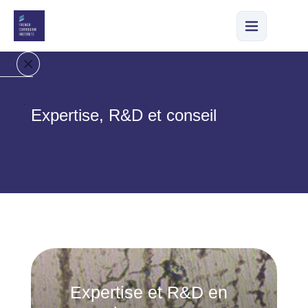
A
Expertise, R&D et conseil
c
c
u
e
il
N
o
tr
e
e
Expertise et R&D en
n