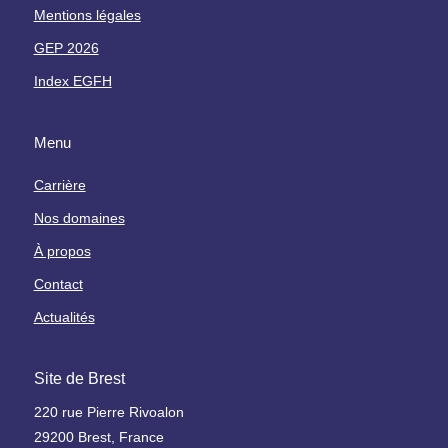
Mentions légales
e
m
GEP 2026
p
Index EGFH
é
r
a
Menu
t
u
Carrière
r
Nos domaines
e
À propos
O
Contact
u
t
Actualités
i
l
Site de Brest
s
d
220 rue Pierre Rivoalon
e
29200 Brest, France