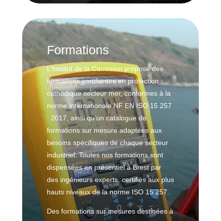
u
o
r
x
n
a
i
t
n
o
Formations
d
i
u
r
L’Institut de la Corrosion propose des
s
e
formations certifiantes en protection
t
H
cathodique secteur mer, conformes à la
r
P
norme internationale NF EN ISO 15 257
i
&
e
: 2017, ainsi qu’un catalogue de
g
l
formations sur mesure adaptées aux
a
l
z
besoins spécifiques de chaque secteur
e
t
industriel. Toutes nos formations sont
o
dispensées en présentiel à Brest par
F
x
des ingénieurs experts, certifiés aux plus
o
i
hauts niveaux de la norme ISO 15 257.
r
q
m
u
Des formations sur mesures destinées à
a