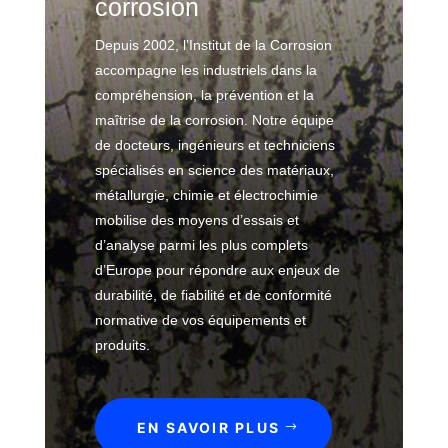
corrosion
tr
e
Depuis 2002, l’Institut de la Corrosion
p
accompagne les industriels dans la
ri
compréhension, la prévention et la
s
maîtrise de la corrosion. Notre équipe
e
de docteurs, ingénieurs et techniciens
spécialisés en science des matériaux,
Nos
métallurgie, chimie et électrochimie
domaines
mobilise des moyens d’essais et
d’analyse parmi les plus complets
Expertise
É
& conseil
d’Europe pour répondre aux enjeux de
n
e
durabilité, de fiabilité et de conformité
r
Infrastructures
E
normative de vos équipements et
g
x
produits.
i
p
Études
L
e
e
a
s
r
b
A
P
EN SAVOIR PLUS
b
t
o
c
r