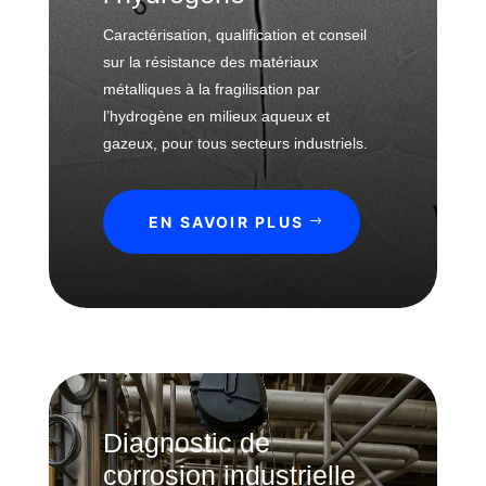
s
a
t
t
Caractérisation, qualification et conseil
o
I
i
i
sur la résistance des matériaux
n
o
r
métalliques à la fragilisation par
d
n
e
l’hydrogène en milieux aqueux et
u
p
H
gazeux, pour tous secteurs industriels.
s
a
y
t
r
d
r
l
r
EN SAVOIR PLUS
i
'
o
e
h
g
d
y
è
e
d
n
l
r
e
'
o
e
g
L
a
è
a
u
n
b
Diagnostic de
e
o
corrosion industrielle
S