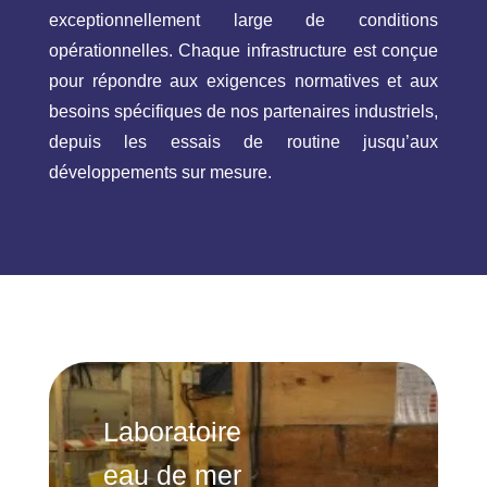
tr
exceptionnellement large de conditions
e
opérationnelles. Chaque infrastructure est conçue
p
pour répondre aux exigences normatives et aux
ri
s
besoins spécifiques de nos partenaires industriels,
e
depuis les essais de routine jusqu’aux
développements sur mesure.
Nos
domaines
Expertise
É
& conseil
n
e
r
Infrastructures
E
g
x
i
p
Études
L
e
e
Laboratoire
a
s
r
b
A
P
b
eau de mer
t
o
c
r