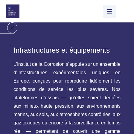
A
Infrastructures et équipements
c
c
L’Institut de la Corrosion s’appuie sur un ensemble
u
d’infrastructures expérimentales uniques en
e
il
Europe, conçues pour reproduire fidèlement les
conditions de service les plus sévères. Nos
N
plateformes d’essais — qu’elles soient dédiées
o
aux milieux haute pression, aux environnements
tr
marins, aux sols, aux atmosphères contrôlées, aux
e
gaz toxiques ou encore à la surveillance en temps
e
n
réel — permettent de couvrir une gamme