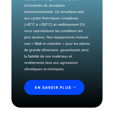
i
n
'
d’enceintes de simulation
q
t
e
environnementale. Du brouillard salin
u
r
x
e
aux cycles thermiques complexes
ô
p
e
l
(-40°C à +350°C) et vieillissement UV,
o
t
e
nous reproduisons les conditions les
s
p
i
plus sévères. Nos équipements incluent
r
C
t
une « Walk-in chamber » pour les pièces
o
o
i
de grande dimension, garantissant ainsi
c
r
o
la fiabilité de vos matériaux et
é
r
n
revêtements face aux agressions
d
o
climatiques et chimiques.
é
s
M
i
é
O
o
c
EN SAVOIR PLUS
n
n
a
s
s
n
h
o
i
o
u
q
r
s
u