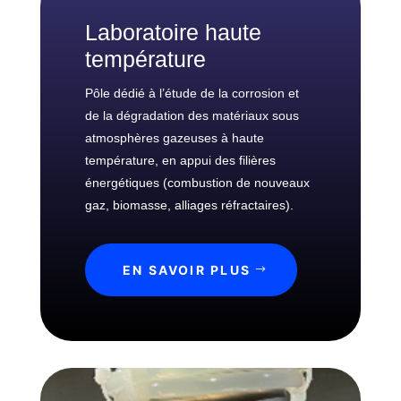
c
a
Laboratoire haute
r
température
a
c
Pôle dédié à l’étude de la corrosion et
t
de la dégradation des matériaux sous
é
atmosphères gazeuses à haute
r
température, en appui des filières
i
énergétiques (combustion de nouveaux
s
gaz, biomasse, alliages réfractaires).
a
t
i
EN SAVOIR PLUS
o
n