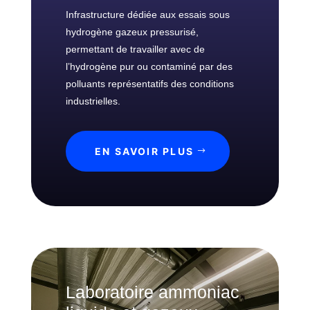
u
o
r
Infrastructure dédiée aux essais sous
x
n
a
hydrogène gazeux pressurisé,
i
t
permettant de travailler avec de
n
o
l’hydrogène pur ou contaminé par des
d
i
polluants représentatifs des conditions
u
r
s
industrielles.
e
t
H
r
P
i
EN SAVOIR PLUS
&
e
g
l
a
l
z
e
t
o
F
x
o
i
r
q
Laboratoire ammoniac
m
u
a