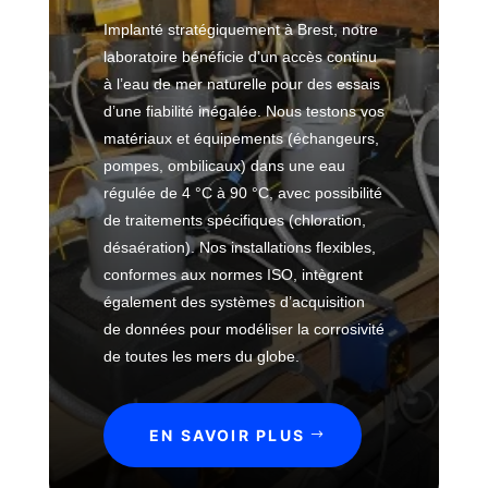
a
i
r
t
o
Implanté stratégiquement à Brest, notre
s
s
a
u
j
laboratoire bénéficie d’un accès continu
c
e
t
a
e
a
à l’eau de mer naturelle pour des essais
c
o
li
t
r
o
d’une fiabilité inégalée. Nous testons vos
i
t
s
b
r
matériaux et équipements (échangeurs,
r
é
E
o
r
e
pompes, ombilicaux) dans une eau
s
U
n
o
E
régulée de 4 °C à 90 °C, avec possibilité
e
s
a
de traitements spécifiques (chloration,
É
R
i
u
t
désaération). Nos installations flexibles,
é
A
o
d
u
conformes aux normes ISO, intègrent
f
u
n
e
d
é
également des systèmes d’acquisition
t
M
e
r
de données pour modéliser la corrosivité
o
R
e
s
e
de toutes les mers du globe.
m
e
r
e
n
o
v
m
c
b
ê
L
b
e
i
EN SAVOIR PLUS
t
a
l
s
l
e
b
é
e