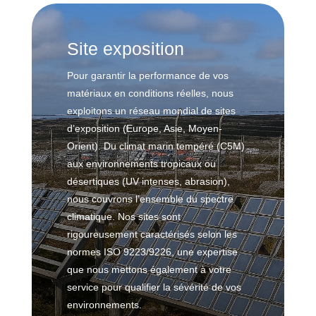
e
c
e
o
e
O
n
Site exposition
t
f
t
c
f
Pour garantir la performance de vos
r
o
s
a
matériaux en conditions réelles, nous
r
h
i
exploitons un réseau mondial de sites
r
o
n
o
d’exposition (Europe, Asie, Moyen-
r
t
s
Orient). Du climat marin tempéré (C5M)
e
e
i
aux environnements tropicaux ou
o
désertiques (UV intenses, abrasion),
B
F
n
nous couvrons l’ensemble du spectre
â
r
climatique. Nos sites sont
t
a
L
rigoureusement caractérisés selon les
i
g
a
normes ISO 9223/9226, une expertise
m
i
b
que nous mettons également à votre
e
l
o
n
service pour qualifier la sévérité de vos
i
r
t
s
environnements.
a