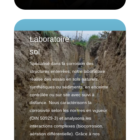
m
o
m
C
e
r
a
a
A
n
a
t
r
é
t
t
i
r
r
s
o
q
i
o
i
Laboratoire
u
è
n
P
r
e
r
a
sol
r
e
s
e
u
o
S
Spécialisé dans la corrosion des
t
t
o
i
structures enterrées, notre laboratoire
A
e
l
q
R
réalise des essais en sols naturels,
c
u
C
t
synthétiques ou sédiments, en enceinte
E
e
O
i
contrôlée ou sur site avec suivi à
n
R
o
c
distance. Nous caractérisons la
I
n
e
corrosivité selon les normes en vigueur
n
c
i
(DIN 50929-3) et analysons les
d
a
C
n
interactions complexes (biocorrosion,
u
t
o
t
aération différentielle). Grâce à nos
s
h
n
e