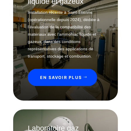
liquide et gazeux
e
t
s
Installation récente à Saint-Étienne
i
o
(opérationnelle depuis 2024), dédiée à
L
n
l’évaluation de la compatibilité des
a
s
matériaux avec l’ammoniac liquide et
b
o
gazeux, dans des conditions
r
représentatives des applications de
a
transport, stockage et combustion.
t
o
i
EN SAVOIR PLUS
r
e
h
a
u
t
e
Laboratoire gaz
t