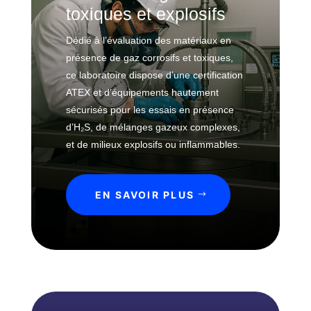
e
toxiques et explosifs
m
Dédié à l’évaluation des matériaux en
p
présence de gaz corrosifs et toxiques,
é
r
ce laboratoire dispose d’une certification
a
ATEX et d’équipements hautement
t
sécurisés pour les essais en présence
u
d’H₂S, de mélanges gazeux complexes,
r
et de milieux explosifs ou inflammables.
e
O
EN SAVOIR PLUS
u
t
i
l
s
d
e